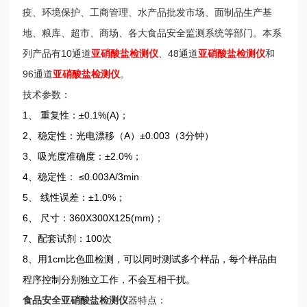
疫、环境保护、工商管理、水产品批发市场、面制品生产基
地、粮库、超市、商场、各大食品安全监测系统等部门。本系
列产品有10通道
亚硝酸盐检测仪
、48通道
亚硝酸盐检测仪
和
96通道
亚硝酸盐检测仪
。
技术参数：
1、 重复性：±0.1%(A)；
2、稳定性：光电漂移（A）±0.003（3分钟）
3、吸光度准确度：±2.0%；
4、稳定性： ≤0.003A/3min
5、 线性误差：±1.0%；
6、 尺寸：360X300X125(mm)；
7、配套试剂：100次
8、用1cm比色皿检测，可以同时测试多个样品，每个样品由
程序控制分别独立工作，不会互相干扰。
食品安全亚硝酸盐检测仪
器特点：