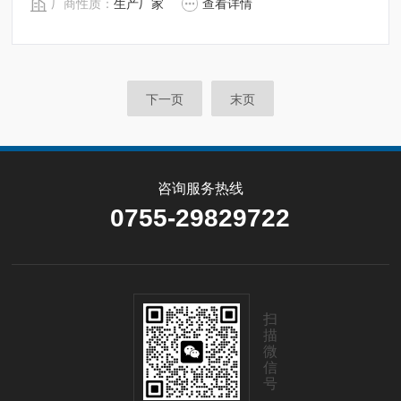
厂商性质：
生产厂家
查看详情
使表面光滑靓丽，但却掩盖了陈化米中可能存在的霉菌毒
素。
下一页
末页
咨询服务热线
0755-29829722
扫
描
微
信
号