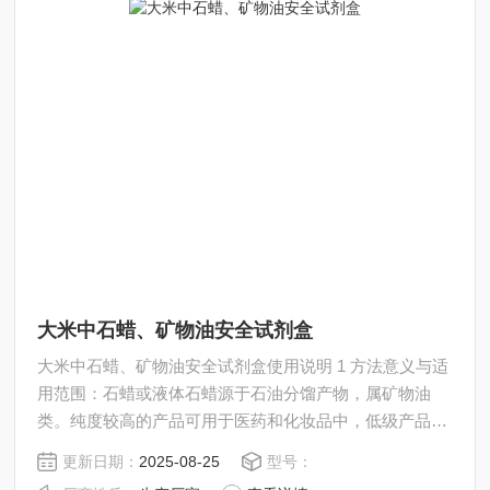
大米中石蜡、矿物油安全试剂盒
大米中石蜡、矿物油安全试剂盒使用说明 1 方法意义与适
用范围：石蜡或液体石蜡源于石油分馏产物，属矿物油
类。纯度较高的产品可用于医药和化妆品中，低级产品中
所含杂质较高，如果掺入食品，对人体有害。陈化米的表
更新日期：
2025-08-25
型号：
面色泽暗淡，加入石蜡、液体石蜡或其他矿物油混合后可