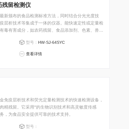
兽药残留检测仪
最新颁布的食品检测标准方法，同时结合分光光度技
疫层析技术等集成于一体的仪器。能快速定性或定量检
有毒有害成分，如农药残留、食品添加剂、色素、兽药
胺、己西雌酚等）、抗生素类残留（如四环素类、硝基
型号：
HW-SJ-64SYC
类（如孔雀石绿、绿霉素等）；蛋类药物残留激素类残
查看详情
免疫层析技术​​和​​荧光定量检测技术​​的快速检测设备，
肉精残留。它采用*的生物识别技术和高灵敏度传感
务，为食品安全提供可靠的技术支持。
型号：