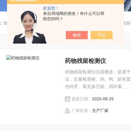
欢迎您！
来自局域网的朋友！有什么可以帮
助您的吗？
：
首页
/
产品中心
/
农业和食品分析仪器系列
/
药物（兽药）残留
药物残留检测仪
药物残留检测仪仪器概述：是基于
法，定量检测猪、鸡、鸭、奶等畜
伦特罗、莱克多巴胺、四环素、、
素、甲基吡啶磷、氮哌酮、苄青霉
更新日期：
2025-08-25
可以连接食品安全监控系统。广泛
厂商性质：
生产厂家