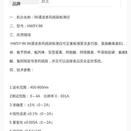
后王
品牌
一﹑机台名称：96通道兽药残留检测仪
二、型号：HWSY-96
三、应用领域
HWSY-96 96通道兽药残留检测仪可定量检测莱克多巴胺、黄曲酶毒素B1
林、氨苄西林、氨丙琳、安普霉紊、阿散酸、阿维菌素、甲基吡啶磷、氮哌酮
酸、氯羟吡啶等兽药残留，并且可以连接食品安全监控系统。
四﹑技术参数：
1 波长范围：400-800nm
2测试范围： 0～4A 分辨率 0．001A
3 准确度： ±1%（0～2A）
4 线性误差 ±0.1%（0～2A）
5 重复性 ±0.005A（0～2A）