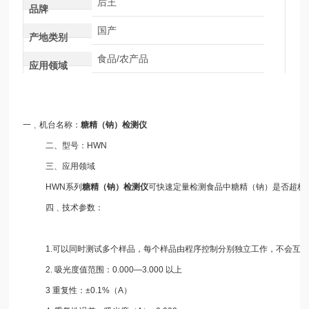
后王
品牌
国产
产地类别
食品/农产品
应用领域
一﹑机台名称：
糖精（钠）检测仪
二、型号：HWN
三、应用领域
HWN系列
糖精（钠）检测仪
可快速定量检测食品中糖精（钠）是否超标
四﹑技术参数：
1.可以同时测试多个样品，每个样品由程序控制分别独立工作，不会互相
2. 吸光度值范围：0.000—3.000 以上
3 重复性：±0.1%（A）