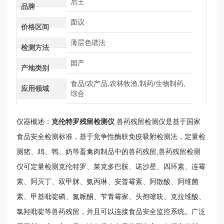
后王
品牌
面议
价格区间
薄层色谱法
检测方法
国产
产地类别
食品/农产品,农林牧渔,制药/生物制药,
应用领域
综合
仪器概述：
克伦特罗残留检测仪
兽药残留检测仪是基于国家
食品安全检测标准，基于竞争性酶联免疫吸附检测法，定量检
测猪、鸡、鸭、奶等畜禽肉制品中的兽药残留,兽药残留检测
仪可定量检测克伦特罗、莱克多巴胺、诺沙星、四环素、连霉
素、阿灭丁、双甲脒、氨丙琳、安普霉紊、阿散酸、阿维菌
素、甲基吡啶磷、氮哌酮、苄青霉家、头孢噻呋、克拉维酸、
氯羟吡啶等兽药残留，并且可以连接食品安全监控系统。广泛