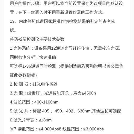
用户的操作步骤。用户可以将当前设置保存为该项目的默认设
置，在下一次调入时不用重新设置仪器的工作方式。
19、内建兽药残留国家标准作为检测结果的判定的参考依
据。
兽药残留检测仪主要技术参数
1.光路系统：设备采用12通道光导纤维传输，无需校准光源,
同时检测分析，快速准确
可选择1-96通道同时检测（提供制造商彩页和说明书盖公章佐
证此参数指标）
2.检 测 器：硅光电传感器
3.光 源：卤素灯，光源智能开关，寿命≥4500h
4.波长范围：400-1100nm
5.滤 光 片：标配 405 、450、492、630nm,其他波长可选配
6.滤光片带宽：≤±8nm
※7.读数范围：≥4.000Abs8.线性范围：≥3.000Abs