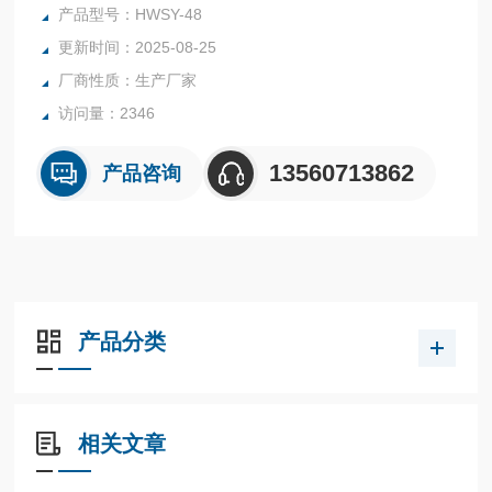
安普霉紊、阿散酸、阿维菌素、甲基吡啶磷、氮哌酮、苄青霉
产品型号：HWSY-48
家、头孢噻呋、克拉维酸、氯羟吡啶等兽药残留，并且可以连
更新时间：2025-08-25
接食品安全监控系统。广泛用于部、省、市、县、镇各级农产
厂商性质：生产厂家
品检测中心；各级主管部门：农业部门、工商部门、食品药品
监督管理局；各地区集中
访问量：2346
13560713862
产品咨询
产品分类
相关文章