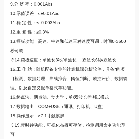
9.分 辨 率：0.001Abs
10.示值误差：≤±0.01Abs
11.稳 定 性：≤±0.003Abs
12.重 复 性：≤0.3%
13.振板功能：高速、中速和低速三种速度可调，时间0-3600
秒可调
※14.读板速度：单波长3秒/单波长 ，双波长6秒/双波长
15.工 作 站：随机配备专业的计算机端分析软件，具备*的项
目检测、数据处理、曲线拟合、阈值判断、质控评价、数据管
理、以及自定义报单格式等功能。
16.终点法、两点法、动力学，单/双波长等测试模式
17.数据输出：COM+USB（通讯、打印机、U盘）
18.操作显示：≥7.1寸触摸屏
※19.带时钟功能，可视化布板可存储，检测调用命令功能即
可