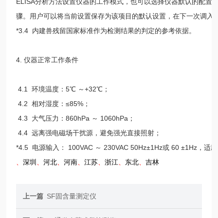
ELISA分析方法设置仪器的工作模式，也可以选择仪器默认的配置
骤。用户可以将当前设置保存为该项目的默认设置，在下一次调入
*3.4 内建兽残留国家标准作为检测结果的判定的参考依据。
4. 仪器正常工作条件
4.1 环境温度：5℃ ～+32℃；
4.2 相对湿度：≤85%；
4.3 大气压力：860hPa ～ 1060hPa；
4.4 远离强电磁场干扰源，避免强光直接照射；
*4.5 电源输入： 100VAC ～ 230VAC 50Hz±1Hz或 60 ±1Hz
、
深圳
、
河北
、
河南
、
江苏
、
浙江
、
东北
、
吉林
上一篇
SF固含量测定仪