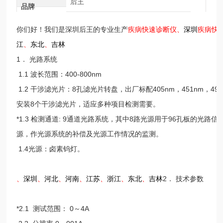
后王
品牌
你们好！我们是深圳后王的专业生产
疾病快速诊断仪、
深圳
疾病快
江
、
东北
、
吉林
1． 光路系统
1.1 波长范围：400-800nm
1.2 干涉滤光片：8孔滤光片转盘，出厂标配405nm，451nm，490
安装8个干涉滤光片，适应多种项目检测需要。
*1.3 检测通道: 9通道光路系统，其中8路光源用于96孔板的光
源，作光源系统的补偿及光源工作情况的监测。
1.4光源：卤素钨灯。
、
深圳
、
河北
、
河南
、
江苏
、
浙江
、
东北
、
吉林
2． 技术参数
*2.1 测试范围： 0～4A