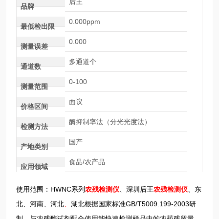
后王
品牌
0.000ppm
最低检出限
0.000
测量误差
多通道个
通道数
0-100
测量范围
面议
价格区间
酶抑制率法（分光光度法）
检测方法
国产
产地类别
食品/农产品
应用领域
使用范围：HWNC系列
农残检测仪
、深圳后王
农残检测仪
、东
北
、河南
、河北
、
湖北
根据国家标准GB/T5009.199-2003研
制，与农残酶试剂配合使用能快速检测样品中的农药残留量，