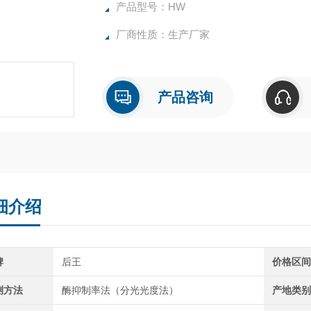
统等部门的蔬菜和水果中农药残毒检测。
产品型号：HW
厂商性质：生产厂家
产品咨询
细介绍
牌
后王
价格区
测方法
酶抑制率法（分光光度法）
产地类