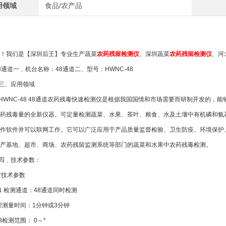
用领域
食品/农产品
！我们是【深圳后王】专业生产蔬菜
农药残留检测仪
、深圳蔬菜
农药残留检测仪
、河
8通道
一﹑机台名称：48通道
二、型号：HWNC-48
应用领域
C-48 48通道农药残毒快速检测仪是根据我国国情和市场需要而研制开发的，能
药残毒量的全新仪器。可定量检测蔬菜、水果、茶叶、粮食、水及土壤中有机磷和氨
作软件并可以联网工作。它可以广泛应用于产品质量监督检验、卫生防疫、环境保护
生产基地、超市、商场、农药残留监测系统等部门的蔬菜和水果中农药残毒检测
技术参数：
术参数
检测通道：48通道同时检测
量时间：1分钟或3分钟
测范围： 0～*