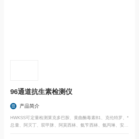
96通道抗生素检测仪
产品简介
HWKSS可定量检测莱克多巴胺、黄曲酶毒素B1、克伦特罗、*
总量、阿灭丁、双甲脒、阿莫西林、氨苄西林、氨丙琳、安普
霉紊、阿散酸、阿维菌素、甲基吡啶磷、氮哌酮、杆菌肽、苄