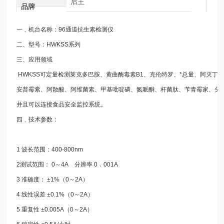
后王
品牌
一﹑机台名称：96通道抗生素检测仪
二、型号：HWKSS系列
三、应用领域
HWKSS可定量检测莱克多巴胺、黄曲酶毒素B1、克伦特罗、*总量、阿灭丁
安普霉紊、阿散酸、阿维菌素、甲基吡啶磷、氮哌酮、杆菌肽、苄青霉家、头
并且可以连接食品安全监控系统。
四﹑技术参数：
1 波长范围：400-800nm
2测试范围： 0～4A 分辨率 0．001A
3 准确度： ±1%（0～2A）
4 线性误差 ±0.1%（0～2A）
5 重复性 ±0.005A（0～2A）