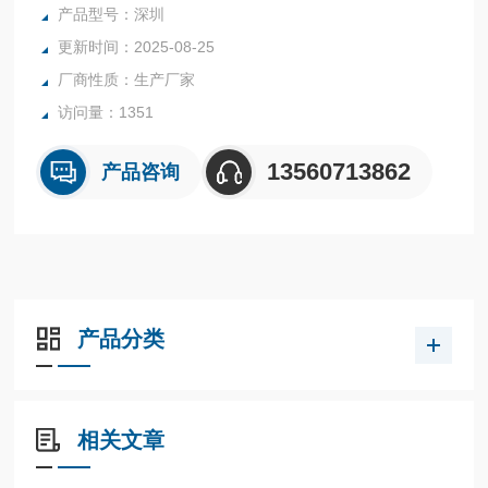
醛、吊白块、二氧化硫、亚硝酸盐、硝酸盐、酱油氨基酸态
产品型号：深圳
氮、双氧水、糖精（钠）、硼砂、甲醇、奶粉蛋白质、过氧化
更新时间：2025-08-25
苯甲酰、过氧化值和重金属铅等。用户可根据自己的实际需
厂商性质：生产厂家
求，从中任意选择10个项目组成10合1食品安全检测仪。
访问量：1351
13560713862
产品咨询
产品分类
相关文章