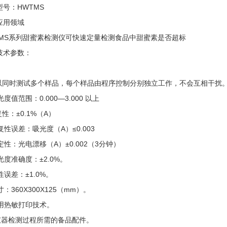
型号：HWTMS
应用领域
TMS系列甜蜜素检测仪可快速定量检测食品中甜蜜素是否超标
技术参数：
可以同时测试多个样品，每个样品由程序控制分别独立工作，不会互相干扰
吸光度值范围：0.000—3.000 以上
复性：±0.1%（A）
重复性误差：吸光度（A）≤0.003
稳定性：光电漂移（A）±0.002（3分钟）
吸光度准确度：±2.0%。
线性误差：±1.0%。
尺寸：360X300X125（mm）。
采用热敏打印技术。
. 仪器检测过程所需的备品配件。