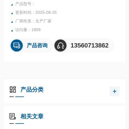
行业中的实验室与生产过程中。同时满足固体、颗粒、粉末、
产品型号：
胶状体及液体含水率的测定要求，深圳市后王电子科技有限公
更新时间：2025-08-25
司始终立志于为用户提供多用途，多性能的高质量产品，为您
厂商性质：生产厂家
打造快速，准确，物超所值的水分测定仪**。
访问量：1809
13560713862
产品咨询
产品分类
相关文章