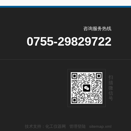
咨询服务热线
0755-29829722
扫
描
微
信
号
技术支持：
化工仪器网
管理登陆
sitemap.xml