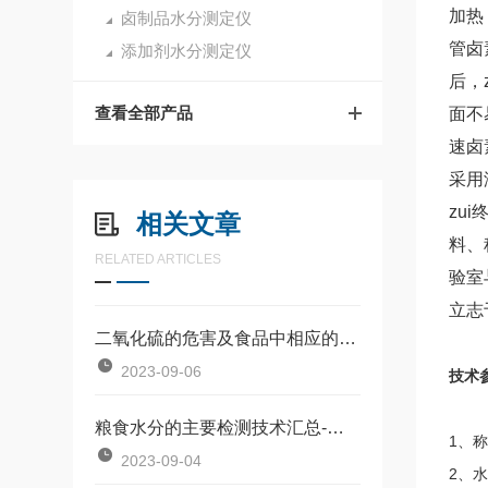
加热
卤制品水分测定仪
管卤
添加剂水分测定仪
后，
查看全部产品
面不
速卤
采用
zu
相关文章
料、
RELATED ARTICLES
验室
立志
二氧化硫的危害及食品中相应的使用量和残留量
2023-09-06
技术
粮食水分的主要检测技术汇总-粮食水分测定仪别具特色
1、称
2023-09-04
2、水