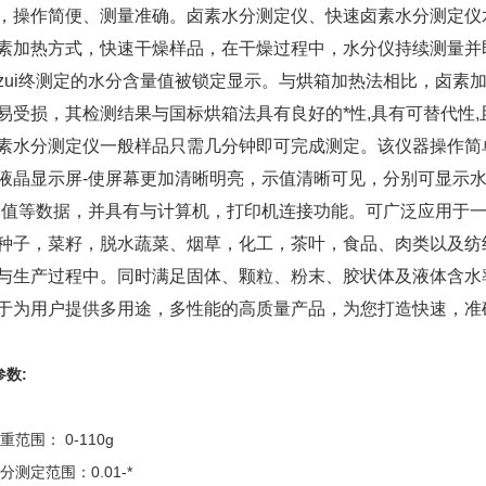
，操作简便、测量准确。卤素水分测定仪、快速卤素水分测定仪
素加热方式，快速干燥样品，在干燥过程中，水分仪持续测量并
zui终测定的水分含量值被锁定显示。与烘箱加热法相比，卤素
易受损，其检测结果与国标烘箱法具有良好的*性,具有可替代性
素水分测定仪一般样品只需几分钟即可完成测定。该仪器操作简
液晶显示屏-使屏幕更加清晰明亮，示值清晰可见，分别可显示
i终值等数据，并具有与计算机，打印机连接功能。可广泛应用于
种子，菜籽，脱水蔬菜、烟草，化工，茶叶，食品、肉类以及纺
与生产过程中。同时满足固体、颗粒、粉末、胶状体及液体含水
于为用户提供多用途，多性能的高质量产品，为您打造快速，准确
参数:
重范围： 0-110g
分测定范围：0.01-*