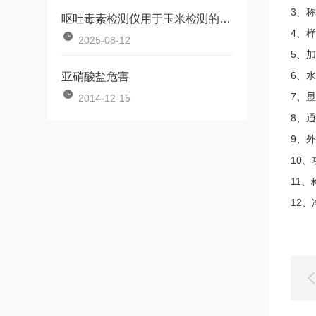
3、称
呕吐毒素检测仪用于玉米检测的流程
4、样
2025-08-12
5、加
6、水
亚硝酸盐危害
7、显
2014-12-15
8、通
9、外
10、
11、
12、