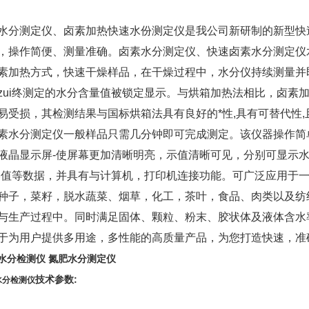
水分测定仪、卤素加热快速水份测定仪是我公司新研制的新型快
，操作简便、测量准确。卤素水分测定仪、快速卤素水分测定仪
素加热方式，快速干燥样品，在干燥过程中，水分仪持续测量并
zui终测定的水分含量值被锁定显示。与烘箱加热法相比，卤素
易受损，其检测结果与国标烘箱法具有良好的*性,具有可替代性
素水分测定仪一般样品只需几分钟即可完成测定。该仪器操作简
液晶显示屏-使屏幕更加清晰明亮，示值清晰可见，分别可显示
i终值等数据，并具有与计算机，打印机连接功能。可广泛应用于
种子，菜籽，脱水蔬菜、烟草，化工，茶叶，食品、肉类以及纺
与生产过程中。同时满足固体、颗粒、粉末、胶状体及液体含水
于为用户提供多用途，多性能的高质量产品，为您打造快速，准确
水分检测仪 氮肥水分测定仪
技术参数:
水分检测仪