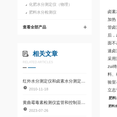
化肥水分测定仪（物理）
卤素
肥料水分检测仪
加热
查看全部产品
管卤
后，
面不
速卤
相关文章
采用
RELATED ARTICLES
zu
料、
红外水分测定仪和卤素水分测定仪的性能
验室
2010-11-18
立志
肥料
黄曲霉毒素检测仪监管和控制豆瓣酱中黄曲霉毒素
肥料
2023-07-26