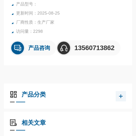
橡胶、塑胶、纺织等行业中的实验室与生产过程中。同时满足
产品型号：
固体、颗粒、粉末、胶状体及液体含水率的测定要求，深圳市
更新时间：2025-08-25
后王电子科技有限公司始终立志于为用户提供多用途，多性能
厂商性质：生产厂家
的高质量产品，为您打造快速，准确，物超所值的水分测定仪
**。
访问量：2298
13560713862
产品咨询
产品分类
相关文章