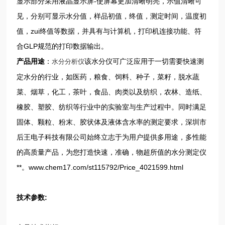
显示部分采用液晶显示屏-使屏幕更加清晰明亮，示值清晰可
见，分别可显示水分值，样品初值，终值，测定时间，温度初
值，zui终值等数据，并具有与计算机，打印机连接功能、符
合GLP规范的打印数据输出。
产品用途
：
该水分仪可广泛应用于一切需要快速测
水分分析仪
定水分的行业，如医药，粮食、饲料、种子，菜籽，脱水蔬
菜、烟草，化工，茶叶，食品、肉类以及纺织，农林、造纸、
橡胶、塑胶、纺织等行业中的实验室与生产过程中。同时满足
固体、颗粒、粉末、胶状体及液体含水率的测定要求，深圳市
后王电子科技有限公司始终立志于为用户提供多用途，多性能
的高质量产品，为您打造快速，准确，物超所值的水分测定仪
**。www.chem17.com/st115792/Price_4021599.html
技术参数: