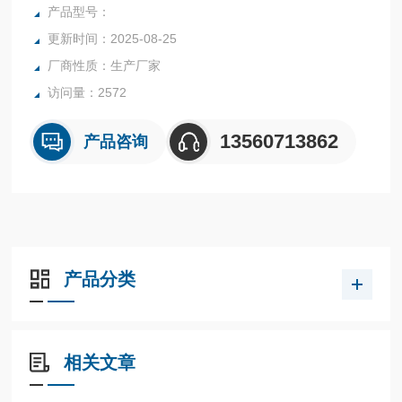
橡胶、塑胶、纺织等行业中的实验室与生产过程中。同时满足
产品型号：
固体、颗粒、粉末、胶状体及液体含水率的测定要求，深圳市
更新时间：2025-08-25
后王电子科技有限公司始终立志于为用户提供多用途，多性能
厂商性质：生产厂家
的高质量产品，为您打造快速，准确，物超所值的水分测定仪
**。
访问量：2572
13560713862
产品咨询
产品分类
相关文章