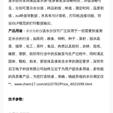
显示部分采用液晶显示屏-使屏幕更加清晰明亮，示值清晰可
见，分别可显示水分值，样品初值，终值，测定时间，温度初
值，zui终值等数据，并具有与计算机，打印机连接功能、符
合GLP规范的打印数据输出。
产品用途
：
该水分仪可广泛应用于一切需要快速测
水分分析仪
定水分的行业，如医药，粮食、饲料、种子，菜籽，脱水蔬
菜、烟草，化工，茶叶，食品、肉类以及纺织，农林、造纸、
橡胶、塑胶、纺织等行业中的实验室与生产过程中。同时满足
固体、颗粒、粉末、胶状体及液体含水率的测定要求，深圳市
后王电子科技有限公司始终立志于为用户提供多用途，多性能
的高质量产品，为您打造快速，准确，物超所值的水分测定仪
**。www.chem17.com/st115792/Price_4021599.html
技术参数: