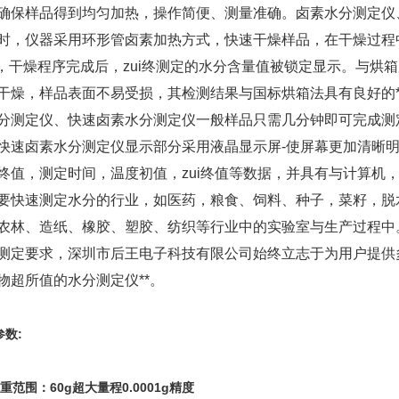
确保样品得到均匀加热，操作简便、测量准确。卤素水分测定仪
时，仪器采用环形管卤素加热方式，快速干燥样品，在干燥过程
，干燥程序完成后，zui终测定的水分含量值被锁定显示。与烘
干燥，样品表面不易受损，其检测结果与国标烘箱法具有良好的*
分测定仪、快速卤素水分测定仪一般样品只需几分钟即可完成测
快速卤素水分测定仪显示部分采用液晶显示屏-使屏幕更加清晰
终值，测定时间，温度初值，zui终值等数据，并具有与计算机
要快速测定水分的行业，如医药，粮食、饲料、种子，菜籽，脱
农林、造纸、橡胶、塑胶、纺织等行业中的实验室与生产过程中
测定要求，深圳市后王电子科技有限公司始终立志于为用户提供
物超所值的水分测定仪**。
参数:
重范围：60g超大量程0.0001g精度