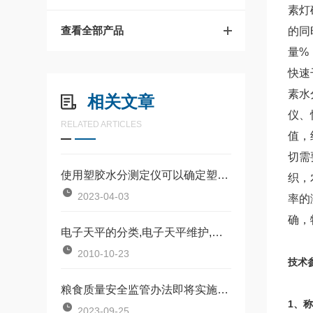
素灯
查看全部产品
的同
量%
快速
素水
相关文章
仪、
RELATED ARTICLES
值，
切需
使用塑胶水分测定仪可以确定塑料材料的品质和稳定性
织，
2023-04-03
率的
确，
电子天平的分类,电子天平维护,电子天平保养
2010-10-23
技术
粮食质量安全监管办法即将实施，后王科技粮食水分仪助力行业发展
1、称
2023-09-25