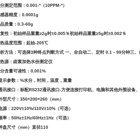
分测定范围：0.001-*（10PPM-*）
感器精度：0.0001g
品质量：0.3-60g
复性：初始样品重量≥2g时±0.005％初始样品重量≥5g时±0.002％
热温度范围：起始-205℃
分析方法：可选择3种终点判断方式 一、全自动二、定时 0.1－99分钟三
加热源：卤素加热水份测定仪
分含量可读性：0.001%
、显示参数：%水分，时间，温度，重量
、通讯接口：标配RS232通讯接口-方便连接打印机、电脑和其他外围设备、符
外型尺寸：350×200×260（mm）
电源：220V±10%/110V±10%（可选）
频率：50Hz±1Hz/60Hz±1Hz（可选）
秤盘尺寸（mm）直径110