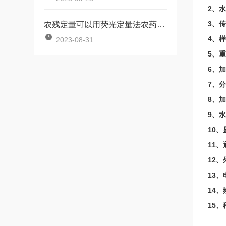
2、水
3、传
农残定量可以用荧光定量法农药残留检测卡
4、样
2023-08-31
5、重
6、加
7、
8、
9、水
10
11
12、
13、
14、
15、