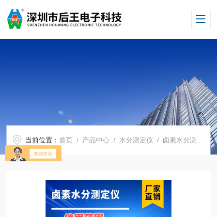
当前位置：
首页
/
产品中心
/
水分测定仪
/
卤素水分测定仪
/