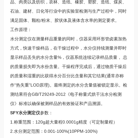
品、肉类以及纺织，农林、造纸、橡胶、塑胶、造纸、煤炭、
石油、建材、日化等行业中的实验室检测与生产过程中，同时
满足固体、颗粒/粉末、胶状体及液体含水率的测定要求。
工作原理：
水分测定仪在测量样品重量的同时，仪器采用环形管卤素加热
方式，快速干燥样品，在干燥过程中，水分仪持续测量并即时
显示样品丢失的水分含量%，仪器系统连续记录样品质量， 总
的质量损失即为水份含量。干燥程序完成后，通过物质干燥后
的质量和湿重的比获得水分百分比含量和其它结果(通常亦称
作“热失重"LOD原理)。最终测定的水分含量值被锁定显示。检
测结果符合GB/T29249-2012《电子称量式烘干法水分检测
仪》标准以确保被测样品的有效验证和产品溯源。
SFY水分测定仪
参数：
1.称重范围：120g超大量程0.0001g精度（可定制量程）
2.水分测定范围：0.001-100%(10PPM-100%)