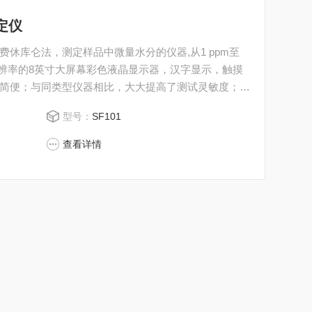
定仪
休库仑法，测定样品中微量水分的仪器,从1 ppm至
分辨率的8英寸大屏幕彩色液晶显示器，汉字显示，触摸
简便；与同类型仪器相比，大大提高了测试灵敏度；可
的实验提供了更多便利。该仪器技术创新、操作简便、实
型号：
SF101
泛应用于石油化工产品、充油电器
查看详情