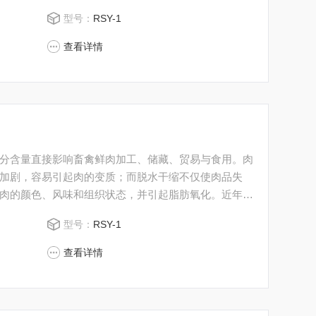
型号：
RSY-1
查看详情
分含量直接影响畜禽鲜肉加工、储藏、贸易与食用。肉
加剧，容易引起肉的变质；而脱水干缩不仅使肉品失
肉的颜色、风味和组织状态，并引起脂肪氧化。近年
，畜禽鲜肉的食用量越来越大，人们对鲜肉的质量要求
型号：
RSY-1
，注水肉越来越多，注水肉成为严重威胁人们身体健康
查看详情