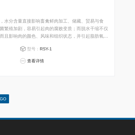
，水分含量直接影响畜禽鲜肉加工、储藏、贸易与食
菌繁殖加剧，容易引起肉的腐败变质；而脱水干缩不仅
而且影响肉的颜色、风味和组织状态，并引起脂肪氧
型号：
RSY-1
查看详情