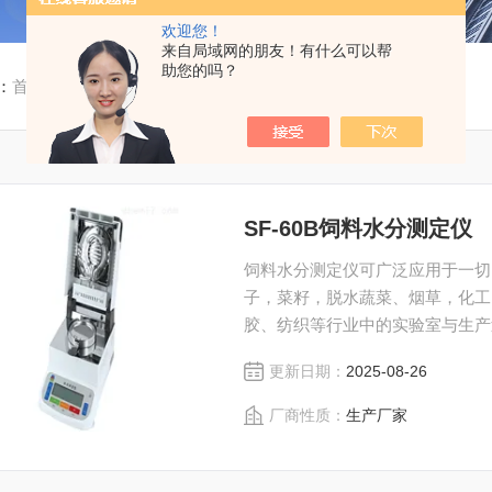
欢迎您！
来自局域网的朋友！有什么可以帮
助您的吗？
：
首页
/
产品中心
/
水分测定仪
/
饲料水分测定仪
SF-60B饲料水分测定仪
饲料水分测定仪可广泛应用于一切
子，菜籽，脱水蔬菜、烟草，化工
胶、纺织等行业中的实验室与生产
水率的测定要求，深圳市后王电子
更新日期：
2025-08-26
高质量产品，为您打造快速，准确
厂商性质：
生产厂家