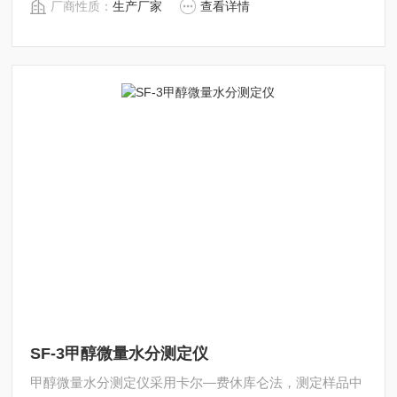
厂商性质：
生产厂家
查看详情
500条历史实验记录，为您的实验提供了更多便利。该仪
器技术创新、操作简便、实验快速、结果可靠、性能稳
定，广泛应用于石油化工产品、充油电器
SF-3甲醇微量水分测定仪
甲醇微量水分测定仪采用卡尔—费休库仑法，测定样品中