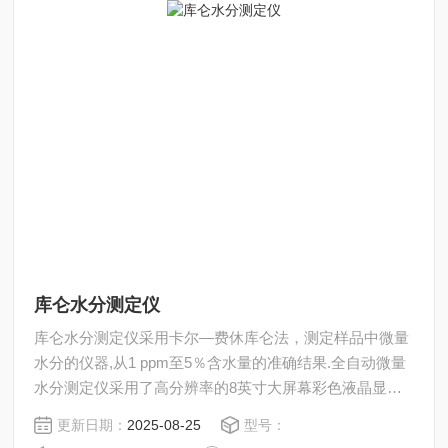
库仑水分测定仪
库仑水分测定仪采用卡尔—费休库仑法，测定样品中微量
水分的仪器,从1 ppm至5％含水量的准确结果.全自动微量
水分测定仪采用了高分辨率的8英寸大屏幕彩色液晶显示
器，汉字显示，触摸屏控制，人机对话更直观，操作更简
更新日期：
2025-08-25
型号：
便；与同类型仪器相比，大大提高了测试灵敏度；可储存