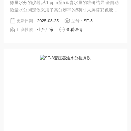
微量水分的仪器,从1 ppm至5％含水量的准确结果.全自动
微量水分测定仪采用了高分辨率的8英寸大屏幕彩色液晶
显示器，汉字显示，触摸屏控制，人机对话更直观，操作
更新日期：
2025-08-25
型号：
SF-3
更简便；与同类型仪器相比，大大提高了测试灵敏度；可
厂商性质：
生产厂家
查看详情
储存500条历史实验记录，为您的实验提供了更多便利。
该仪器技术创新、操作简便、实验快速、结果可靠、性能
稳定，广泛应用于石油化工产品、充油电器