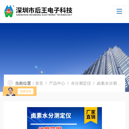
当前位置：
首页
/
产品中心
/
水分测定仪
/
卤素水分测定仪
/