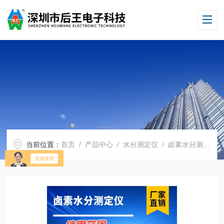
当前位置：
首页
/
产品中心
/
水分测定仪
/
卤素水分测定仪
/