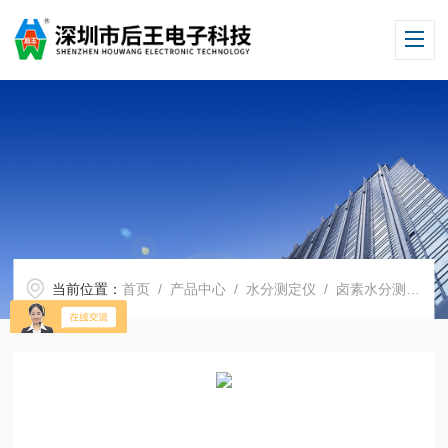
当前位置：
首页
/
产品中心
/
水分测定仪
/
卤素水分测定仪
/