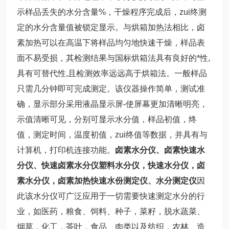
示样品丢失的水分含量%，干燥程序完成后，zui终测
定的水分含量值被锁定显示。与烘箱加热法相比，卤
素加热可以在高温下将样品均匀地快速干燥，样品表
面不易受损，其检测结果与国标烘箱法具有良好的*性,
具有可替代性,且检测效率远远高于烘箱法。一般样品
只需几分钟即可完成测定。该仪器操作简单，测试准
确，显示部分采用液晶显示屏-使屏幕更加清晰明亮，
示值清晰可见，分别可显示水分值，样品初值，终
值，测定时间，温度初值，zui终值等数据，并具有与
计算机，打印机连接功能。
卤素水分仪、卤素快速水
分仪、快速卤素水分仪
塑料水分仪，快速水分仪，卤
素水分仪，卤素加热快速水份测定仪、水分测定仪
因
此该水分仪可广泛应用于一切需要快速测定水分的行
业，如医药，粮食、饲料、种子，菜籽，脱水蔬菜、
烟草，化工，茶叶，食品、肉类以及纺织，农林、造