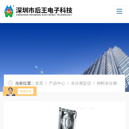
当前位置：
首页
/
产品中心
/
水分测定仪
/
饲料水分测定仪
/