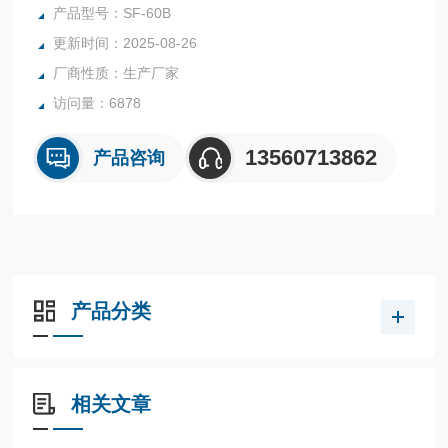
等行业中的实验室与生产过程中。同时满足固体、颗粒、粉
产品型号：SF-60B
末、胶状体及液体含水率的测定要求，深圳市后王电子科技有
更新时间：2025-08-26
限公司始终立志于为用户提供多用途，多性能的高质量产品，
厂商性质：生产厂家
为您打造快速，准确，物超所值的水分测定仪**。
访问量：6878
13560713862
产品咨询
产品分类
相关文章