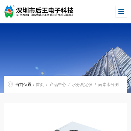
当前位置：
首页
/
产品中心
/
水分测定仪
/
卤素水分测定仪
/