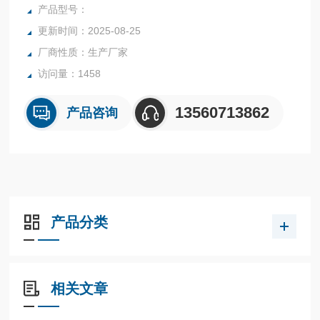
行业中的实验室与生产过程中。同时满足固体、颗粒、粉末、
产品型号：
胶状体及液体含水率的测定要求，深圳市后王电子科技有限公
更新时间：2025-08-25
司始终立志于为用户提供多用途，多性能的高质量产品，为您
厂商性质：生产厂家
打造快速，准确，物超所值的水分测定仪**。
访问量：1458
13560713862
产品咨询
产品分类
相关文章