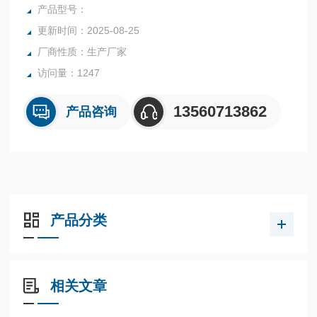
行业中的实验室与生产过程中。同时满足固体、颗粒、粉末、
产品型号：
胶状体及液体含水率的测定要求，深圳市后王电子科技有限公
更新时间：2025-08-25
司始终立志于为用户提供多用途，多性能的高质量产品，为您
厂商性质：生产厂家
打造快速，准确，物超所值的水分测定仪**。
访问量：1247
13560713862
产品咨询
产品分类
相关文章