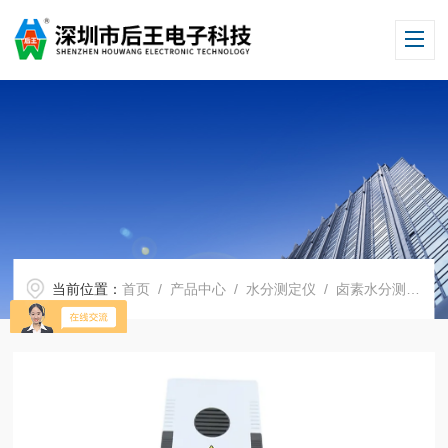
当前位置：
首页
/
产品中心
/
水分测定仪
/
卤素水分测定仪
/