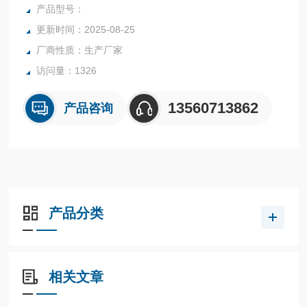
行业中的实验室与生产过程中。同时满足固体、颗粒、粉末、
产品型号：
胶状体及液体含水率的测定要求，深圳市后王电子科技有限公
更新时间：2025-08-25
司始终立志于为用户提供多用途，多性能的高质量产品，为您
厂商性质：生产厂家
打造快速，准确，物超所值的水分测定仪**。
访问量：1326
13560713862
产品咨询
产品分类
相关文章