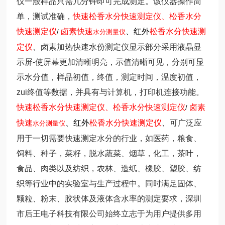
仪一般样品只需几分钟即可完成测定。该仪器操作简
单，测试准确，
快速
松香水分快速测定仪
、
松香水分
快速测定仪
卤素
快速
、红外
松香水分快速测
/
水分测量仪
定仪
、
卤素加热快速水份测定仪
显示部分采用液晶显
示屏-使屏幕更加清晰明亮，示值清晰可见，分别可显
示水分值，样品初值，终值，测定时间，温度初值，
zui终值等数据，并具有与计算机，打印机连接功能。
快速
松香水分快速测定仪
、
松香水分快速测定仪
卤素
/
快速
、红外
松香水分快速测定仪
、
可广泛应
水分测量仪
用于一切需要快速测定水分的行业，如医药，粮食、
饲料、种子，菜籽，脱水蔬菜、烟草，化工，茶叶，
食品、肉类以及纺织，农林、造纸、橡胶、塑胶、纺
织等行业中的实验室与生产过程中。同时满足固体、
颗粒、粉末、胶状体及液体含水率的测定要求，深圳
市后王电子科技有限公司始终立志于为用户提供多用