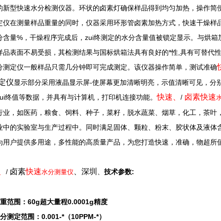
的新型快速水分检测仪器。环状的卤素灯确保样品得到均匀加热，操作简
定仪在测量样品重量的同时，仪器采用环形管卤素加热方式，快速干燥样
分含量%，干燥程序完成后，zui终测定的水分含量值被锁定显示。与烘
样品表面不易受损，其检测结果与国标烘箱法具有良好的*性,具有可替代
分测定仪一般样品只需几分钟即可完成测定。该仪器操作简单，测试准确
定仪
显示部分采用液晶显示屏-使屏幕更加清晰明亮，示值清晰可见，分
快速
、
卤素
快速
zui终值等数据，并具有与计算机，打印机连接功能。
/
行业，如医药，粮食、饲料、种子，菜籽，脱水蔬菜、烟草，化工，茶叶
业中的实验室与生产过程中。同时满足固体、颗粒、粉末、胶状体及液体
为用户提供多用途，多性能的高质量产品，为您打造快速，准确，物超所值
、
卤素
快速
、深圳
、
技术参数:
/
水分测量仪
重范围：60g超大量程0.0001g精度
分测定范围：0.001-*（10PPM-*）