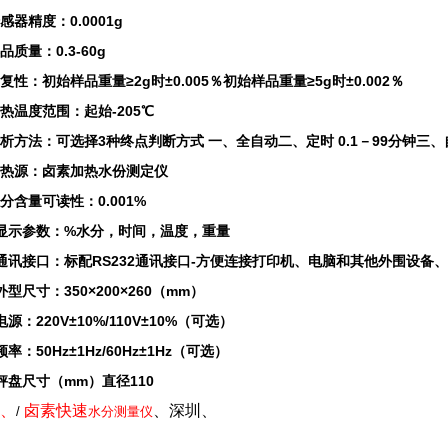
感器精度：0.0001g
品质量：0.3-60g
复性：初始样品重量≥2g时±0.005％初始样品重量≥5g时±0.002％
热温度范围：起始-205℃
分析方法：可选择3种终点判断方式 一、全自动二、定时 0.1－99分钟三
加热源：卤素加热水份测定仪
分含量可读性：0.001%
、显示参数：%水分，时间，温度，重量
、通讯接口：标配RS232通讯接口-方便连接打印机、电脑和其他外围设备、符
外型尺寸：350×200×260（mm）
电源：220V±10%/110V±10%（可选）
频率：50Hz±1Hz/60Hz±1Hz（可选）
秤盘尺寸（mm）直径110
、
卤素
快速
、深圳
、
/
水分测量仪