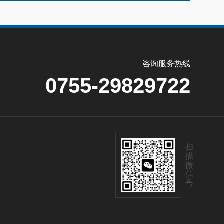
咨询服务热线
0755-29829722
扫
描
微
信
号