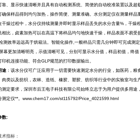
可靠、显示快速清晰并且具有自动检测系统、简便的自动校准装置以及超
灯确保样品得到均匀加热，操作简便、测量准确。水分测定仪在测量样品
在干燥过程中，水分仪持续测量并即时显示样品丢失的水分含量%，干燥程
法相比，卤素加热可以在高温下将样品均匀地快速干燥，样品表面不易受损
且检测效率远远高于烘箱法。智能化操作,一般样品只需几分钟即可完成测
使屏幕更加清晰明亮，示值清晰可见，分别可显示水分值，样品初值，终值
打印机连接功能、符合GLP规范的打印数据输出。
用途
：该水分仪可广泛应用于一切需要快速测定水分的行业，如医药，粮
、肉类以及纺织，农林、造纸、橡胶、塑胶、纺织等行业中的实验室与生
的测定要求，深圳市后王电子科技有限公司始终立志于为用户提供多用途
定仪**。www.chem17.com/st115792/Price_4021599.html
参数:
技术指标：