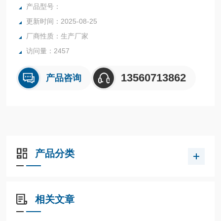
橡胶、塑胶、纺织等行业中的实验室与生产过程中。同时满足
产品型号：
固体、颗粒、粉末、胶状体及液体含水率的测定要求，深圳市
更新时间：2025-08-25
后王电子科技有限公司始终立志于为用户提供多用途，多性能
厂商性质：生产厂家
的高质量产品，为您打造快速，准确，物超所值的水分测定仪
**。
访问量：2457
13560713862
产品咨询
产品分类
相关文章