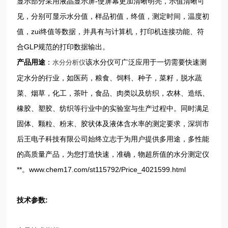
显示部分采用液晶显示屏-使屏幕更加清晰明亮，示值清晰可
见，分别可显示水分值，样品初值，终值，测定时间，温度初
值，zui终值等数据，并具有与计算机，打印机连接功能、符
合GLP规范的打印数据输出。
产品用途
：
该水分仪可广泛应用于一切需要快速测
水分分析仪
定水分的行业，如医药，粮食、饲料、种子，菜籽，脱水蔬
菜、烟草，化工，茶叶，食品、肉类以及纺织，农林、造纸、
橡胶、塑胶、纺织等行业中的实验室与生产过程中。同时满足
固体、颗粒、粉末、胶状体及液体含水率的测定要求，深圳市
后王电子科技有限公司始终立志于为用户提供多用途，多性能
的高质量产品，为您打造快速，准确，物超所值的水分测定仪
**。www.chem17.com/st115792/Price_4021599.html
技术参数: