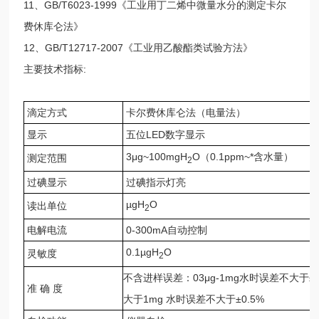
11、GB/T6023-1999《工业用丁二烯中微量水分的测定卡尔
费休库仑法》
12、GB/T12717-2007《工业用乙酸酯类试验方法》
主要技术指标:
滴定方式
卡尔费休库仑法（电量法）
显示
五位LED数字显示
3μg~100mgH
O（0.1ppm~*含水量）
测定范围
2
过碘显示
过碘指示灯亮
µgH
O
读出单位
2
电解电流
0-300mA自动控制
0.1µgH
O
灵敏度
2
不含进样误差：03μg-1mg水时误差不大于±0
准 确 度
大于1mg 水时误差不大于±0.5%