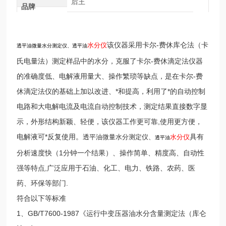
后王
品牌
该仪器采用卡尔-费休库仑法（卡
水分仪
透平油微量水分测定仪、透平油
氏电量法）测定样品中的水分，克服了卡尔-费休滴定法仪器
的准确度低、电解液用量大、操作繁琐等缺点，是在卡尔-费
休滴定法仪的基础上加以改进、*和提高，利用了*的自动控制
电路和大电解电流及电流自动控制技术，测定结果直接数字显
示，外形结构新颖、轻便，该仪器工作更可靠,使用更方便，
电解液可*反复使用。
具有
透平油微量水分测定仪、
水分仪
透平油
分析速度快（1分钟一个结果）、操作简单、精度高、自动性
强等特点,广泛应用于石油、化工、电力、铁路、农药、医
药、环保等部门.
符合以下等标准
1、GB/T7600-1987《运行中变压器油水分含量测定法（库仑