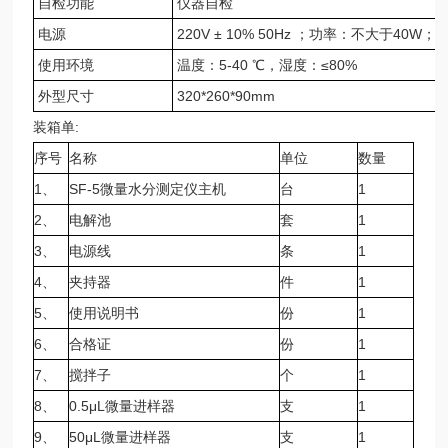
自检功能
仪器自检
电源
220V ± 10% 50Hz ；功率：不大于40W；
使用环境
温度：5-40 ℃，湿度：≤80%
外型尺寸
320*260*90mm
装箱单:
序号
名称
单位
数量
1、
SF-5微量水分测定仪主机
台
1
2、
电解池
套
1
3、
电源线
条
1
4、
夹持器
件
1
5、
使用说明书
份
1
6、
合格证
份
1
7、
搅拌子
个
1
8、
0.5μL微量进样器
支
1
9、
50μL微量进样器
支
1