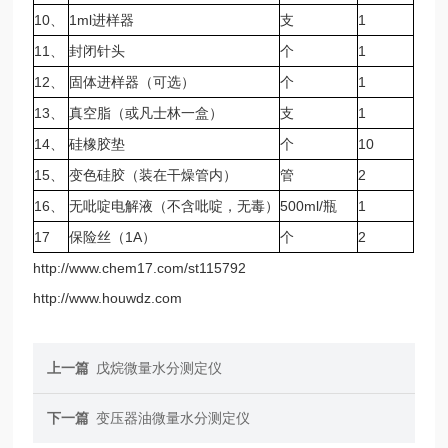
10、
1ml进样器
支
1
11、
封闭针头
个
1
12、
固体进样器（可选）
个
1
13、
真空脂（或凡士林一盒）
支
1
14、
硅橡胶垫
个
10
15、
变色硅胶（装在干燥管内）
管
2
16、
无吡啶电解液（不含吡啶，无毒）
500ml/瓶
1
17
保险丝（1A）
个
2
http://www.chem17.com/st115792
http://www.houwdz.com
上一篇
戊烷微量水分测定仪
下一篇
变压器油微量水分测定仪