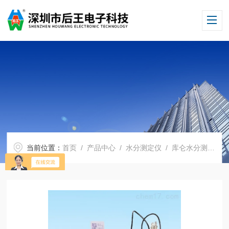
当前位置：
首页
/
产品中心
/
水分测定仪
/
库仑水分测定仪
/