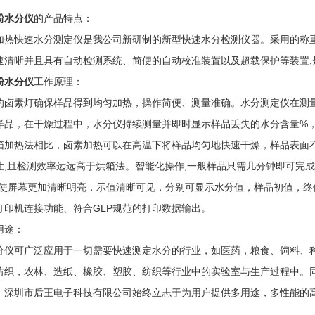
粉水分仪
的产品特点：
加热快速水分测定仪是我公司新研制的新型快速水分检测仪器。采用的称
速清晰并且具有自动检测系统、简便的自动校准装置以及超载保护等装置,
粉水分仪
工作原理：
的卤素灯确保样品得到均匀加热，操作简便、测量准确。水分测定仪在测
样品，在干燥过程中，水分仪持续测量并即时显示样品丢失的水分含量%，
箱加热法相比，卤素加热可以在高温下将样品均匀地快速干燥，样品表面不
性,且检测效率远远高于烘箱法。智能化操作,一般样品只需几分钟即可完
-使屏幕更加清晰明亮，示值清晰可见，分别可显示水分值，样品初值，终
打印机连接功能、符合GLP规范的打印数据输出。
用途：
分仪可广泛应用于一切需要快速测定水分的行业，如医药，粮食、饲料、
纺织，农林、造纸、橡胶、塑胶、纺织等行业中的实验室与生产过程中。
，深圳市后王电子科技有限公司始终立志于为用户提供多用途，多性能的
。