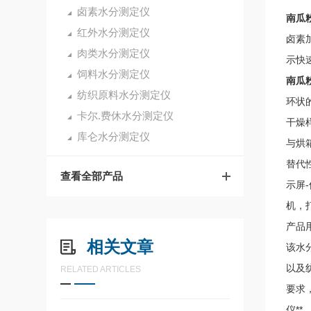
卤素水分测定仪
南瓜
红外水分测定仪
卤素
肉类水分测定仪
示快
饲料水分测定仪
南瓜
纺织原料水分测定仪
环状
卡尔.费休水分测定仪
干燥
库仑水分测定仪
与烘
替代
查看全部产品
示屏
机，
产品
相关文章
该水
以及
RELATED ARTICLES
要求
仪**