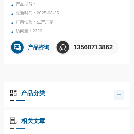
行业中的实验室与生产过程中。同时满足固体、颗粒、粉末、
产品型号：
胶状体及液体含水率的测定要求，深圳市后王电子科技有限公
更新时间：2025-08-25
司始终立志于为用户提供多用途，多性能的高质量产品，为您
厂商性质：生产厂家
打造快速，准确，物超所值的水分测定仪**。
访问量：2226
13560713862
产品咨询
产品分类
相关文章