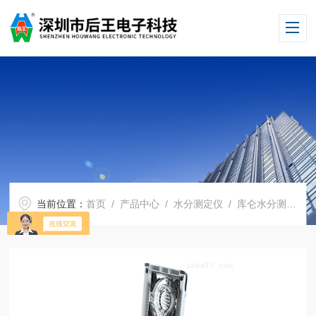
当前位置：
首页
/
产品中心
/
水分测定仪
/
库仑水分测定仪
/