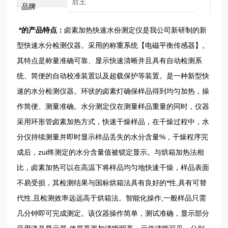
后王
品牌
*的产品特点：
卤素加热快速水份测定仪是我公司新研制的新
型快速水分检测仪器。采用的称重系统【电磁平衡传感器】。
其特点是称量准确可靠、显示快速清晰并且具有自动检测系
统、简便的自动校准装置以及超载保护等装置。是一种新型快
速的水分检测仪器。环状的卤素灯确保样品得到均匀加热，操
作简便、测量准确。水分测定仪在测量样品重量的同时，仪器
采用环形管卤素加热方式，快速干燥样品，在干燥过程中，水
分仪持续测量并即时显示样品丢失的水分含量%，干燥程序完
成后，zui终测定的水分含量值被锁定显示。与烘箱加热法相
比，卤素加热可以在高温下将样品均匀地快速干燥，样品表面
不易受损，其检测结果与国标烘箱法具有良好的*性,具有可替
代性,且检测效率远远高于烘箱法。智能化操作,一般样品只需
几分钟即可完成测定。该仪器操作简单，测试准确，显示部分