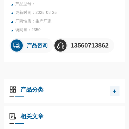
行业中的实验室与生产过程中。同时满足固体、颗粒、粉末、
产品型号：
胶状体及液体含水率的测定要求，深圳市后王电子科技有限公
更新时间：2025-08-25
司始终立志于为用户提供多用途，多性能的高质量产品，为您
厂商性质：生产厂家
打造快速，准确，物超所值的水分测定仪**。
访问量：2350
13560713862
产品咨询
产品分类
相关文章